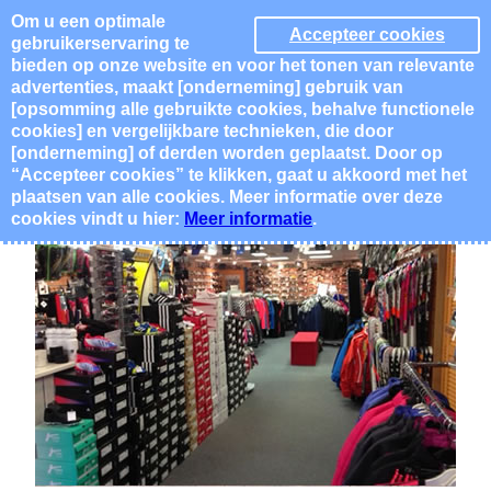
Ga
Om u een optimale
Accepteer cookies
gebruikerservaring te
naar
bieden op onze website en voor het tonen van relevante
Euretco Online
de
advertenties, maakt [onderneming] gebruik van
inhoud
[opsomming alle gebruikte cookies, behalve functionele
cookies] en vergelijkbare technieken, die door
[onderneming] of derden worden geplaatst. Door op
“Accepteer cookies” te klikken, gaat u akkoord met het
plaatsen van alle cookies. Meer informatie over deze
cookies vindt u hier:
Meer informatie
.