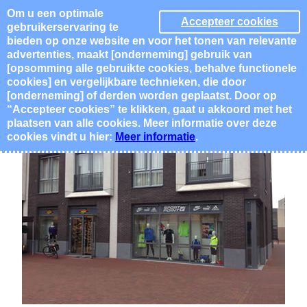
Ga
Om u een optimale
Accepteer cookies
gebruikerservaring te
naar
bieden op onze website en voor het tonen van relevante
Euretco Online
de
advertenties, maakt [onderneming] gebruik van
inhoud
[opsomming alle gebruikte cookies, behalve functionele
cookies] en vergelijkbare technieken, die door
[onderneming] of derden worden geplaatst. Door op
“Accepteer cookies” te klikken, gaat u akkoord met het
plaatsen van alle cookies. Meer informatie over deze
cookies vindt u hier:
Meer informatie
.